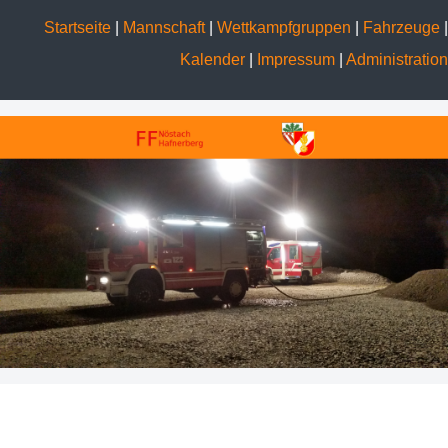
Startseite
|
Mannschaft
|
Wettkampfgruppen
|
Fahrzeuge
|
Kalender
|
Impressum
|
Administration