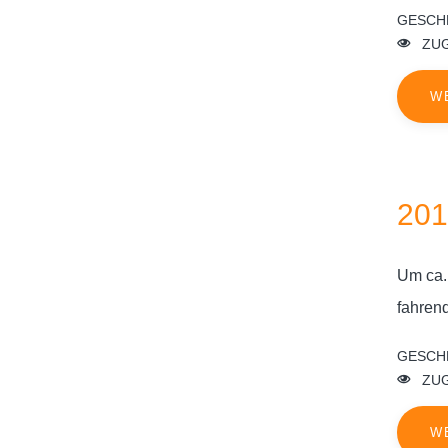
GESCH
ZUG
W
201
Um ca.
fahren
GESCH
ZUG
W