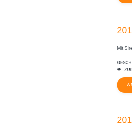
201
Mit Si
GESCH
ZUG
W
201