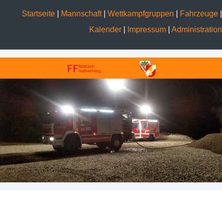
Startseite
|
Mannschaft
|
Wettkampfgruppen
|
Fahrzeuge
|
Kalender
|
Impressum
|
Administration