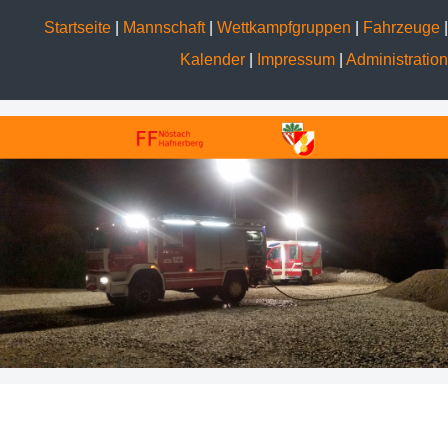
Startseite
|
Mannschaft
|
Wettkampfgruppen
|
Fahrzeuge
|
Kalender
|
Impressum
|
Administration