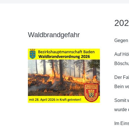
202
Waldbrandgefahr
Gegen 
Auf Höh
Böschu
Der Fah
Bein ve
Somit 
wurde 
Im Ein