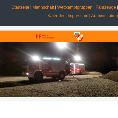
Startseite
|
Mannschaft
|
Wettkampfgruppen
|
Fahrzeuge
|
Kalender
|
Impressum
|
Administration