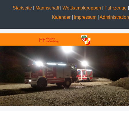
Startseite
|
Mannschaft
|
Wettkampfgruppen
|
Fahrzeuge
|
Kalender
|
Impressum
|
Administration