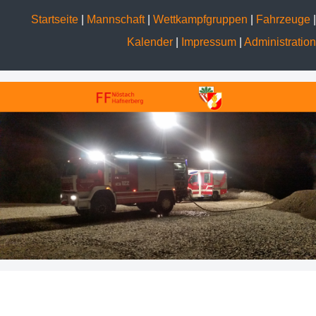
Startseite
|
Mannschaft
|
Wettkampfgruppen
|
Fahrzeuge
|
Kalender
|
Impressum
|
Administration