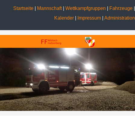
Startseite
|
Mannschaft
|
Wettkampfgruppen
|
Fahrzeuge
|
Kalender
|
Impressum
|
Administration