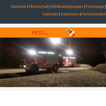
Startseite
|
Mannschaft
|
Wettkampfgruppen
|
Fahrzeuge
|
Kalender
|
Impressum
|
Administration