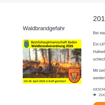
201
Waldbrandgefahr
Bei sta
Ein LK
Hafnerb
schlech
Mit zw
werden
GESCH
ZUG