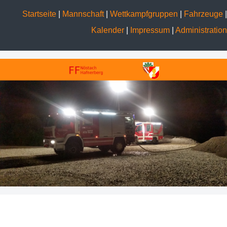
Startseite
|
Mannschaft
|
Wettkampfgruppen
|
Fahrzeuge
|
Kalender
|
Impressum
|
Administration