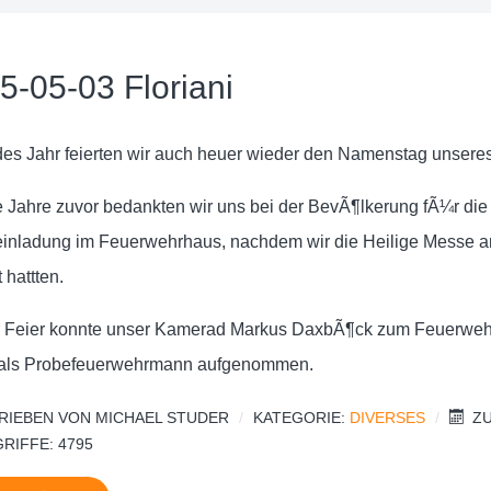
5-05-03 Floriani
des Jahr feierten wir auch heuer wieder den Namenstag unseres
e Jahre zuvor bedankten wir uns bei der BevÃ¶lkerung fÃ¼r die 
inladung im Feuerwehrhaus, nachdem wir die Heilige Messe a
t hattten.
r Feier konnte unser Kamerad Markus DaxbÃ¶ck zum Feuerwehr
als Probefeuerwehrmann aufgenommen.
RIEBEN VON
MICHAEL STUDER
KATEGORIE:
DIVERSES
ZU
RIFFE: 4795