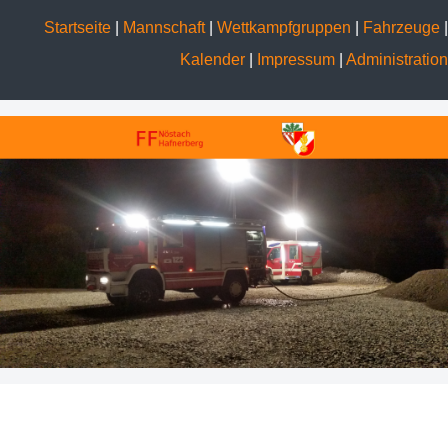
Startseite
|
Mannschaft
|
Wettkampfgruppen
|
Fahrzeuge
|
Kalender
|
Impressum
|
Administration